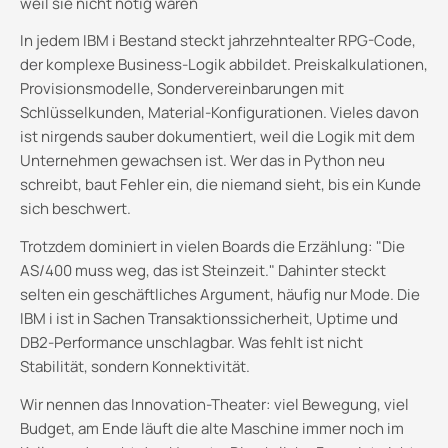
weil sie nicht nötig waren
In jedem IBM i Bestand steckt jahrzehntealter RPG-Code,
der komplexe Business-Logik abbildet. Preiskalkulationen,
Provisionsmodelle, Sondervereinbarungen mit
Schlüsselkunden, Material-Konfigurationen. Vieles davon
ist nirgends sauber dokumentiert, weil die Logik mit dem
Unternehmen gewachsen ist. Wer das in Python neu
schreibt, baut Fehler ein, die niemand sieht, bis ein Kunde
sich beschwert.
Trotzdem dominiert in vielen Boards die Erzählung: "Die
AS/400 muss weg, das ist Steinzeit." Dahinter steckt
selten ein geschäftliches Argument, häufig nur Mode. Die
IBM i ist in Sachen Transaktionssicherheit, Uptime und
DB2-Performance unschlagbar. Was fehlt ist nicht
Stabilität, sondern Konnektivität.
Wir nennen das Innovation-Theater: viel Bewegung, viel
Budget, am Ende läuft die alte Maschine immer noch im