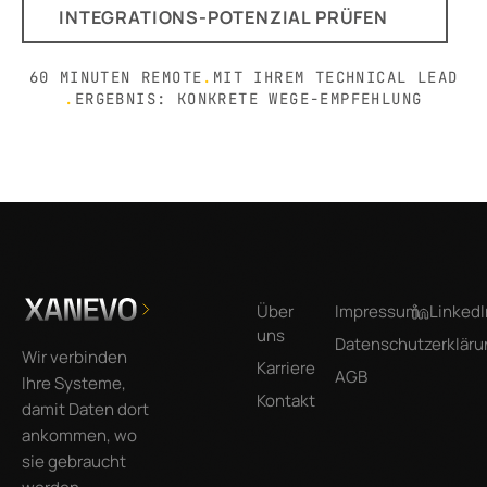
INTEGRATIONS-POTENZIAL PRÜFEN
60 MINUTEN REMOTE
.
MIT IHREM TECHNICAL LEAD
.
ERGEBNIS: KONKRETE WEGE-EMPFEHLUNG
Footer
Über
Impressum
LinkedI
uns
Datenschutzerkläru
Wir verbinden
Karriere
AGB
Ihre Systeme,
Kontakt
damit Daten dort
ankommen, wo
sie gebraucht