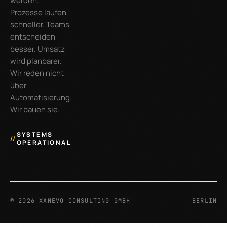
werden.
Prozesse laufen
schneller. Teams
entscheiden
besser. Umsatz
wird planbarer.
Wir reden nicht
über
Automatisierung.
Wir bauen sie.
SYSTEMS
//
OPERATIONAL
©
2026
XANEVO CONSULTING GMBH
BERLIN