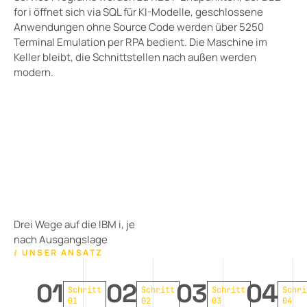
for i öffnet sich via SQL für KI-Modelle, geschlossene
Anwendungen ohne Source Code werden über 5250
Terminal Emulation per RPA bedient. Die Maschine im
Keller bleibt, die Schnittstellen nach außen werden
modern.
Drei Wege auf die IBM i, je
nach Ausgangslage
/ UNSER ANSATZ
01
02
03
04
Schritt
Schritt
Schritt
Schri
01
02
03
04