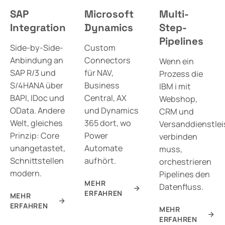
SAP
Microsoft
Multi-
Integration
Dynamics
Step-
Pipelines
Side-by-Side-
Custom
Anbindung an
Connectors
Wenn ein
SAP R/3 und
für NAV,
Prozess die
S/4HANA über
Business
IBM i mit
BAPI, IDoc und
Central, AX
Webshop,
OData. Andere
und Dynamics
CRM und
Welt, gleiches
365 dort, wo
Versanddienstlei
Prinzip: Core
Power
verbinden
unangetastet,
Automate
muss,
Schnittstellen
aufhört.
orchestrieren
modern.
Pipelines den
MEHR
Datenfluss.
ERFAHREN
MEHR
ERFAHREN
MEHR
ERFAHREN