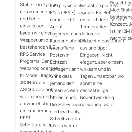
Berechtig
Statt sie in Python
Ihre physischen
Emulation per RPA
Modifikat
neu zu schreiben
Files (PF/LF) ein,
zurück. Ein Bot
bestehende
und Fehler
damit ein KI-
emuliert den User am
Konzept. J
einzubauen,
Agent
Terminal, liest
ist im IBM 
bauen wir einen
Lagerbestände,
definierte
nachvollzi
Wrapper um die
Kundenhistorien
Bildschirmpositionen
bestehenden ILE
oder offene
aus und tippt
RPG Service
Posten in
Eingaben. Nicht
Programs. Der
Echtzeit
elegant, aber extrem
Webshop oder das
abfragen kann.
wirksam und in
KI-Modell fragt via
Ohne dass
Tagen umsetzbar, wo
JSON an, die
jemand den
sonst eine
AS/400 rechnet
Green Screen
sechsstellige
wie immer, und
öffnen muss.
Neuentwicklung
antwortet über
Die SQL-Views
notwendig wäre.
eine moderne
sind read-only,
REST-
Schreibzugriffe
Schnittstelle. Aus
laufen weiter
jahrzehntealter