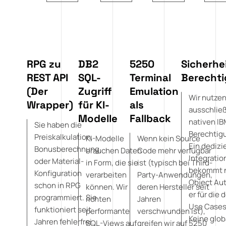
RPG zu
DB2
5250
Sicherhe
REST API
SQL-
Terminal
Berecht
(Der
Zugriff
Emulation
Wir nutze
Wrapper)
für KI-
als
ausschließ
Modelle
Fallback
nativen IB
Sie haben die
Berechtig
Preiskalkulation,
KI-Modelle
Wenn kein Source
Ein dedizi
Bonusberechnung
brauchen Daten
Code mehr verfügbar
Integratio
oder Material-
in Form, die sie
ist (typisch bei Third-
bekommt n
Konfiguration
verarbeiten
Party-Anwendungen,
Object Aut
schon in RPG
können. Wir
deren Hersteller seit
er für die 
programmiert. Sie
richten
Jahren
Use Cases
funktioniert seit
performante
verschwunden ist),
Keine glob
Jahren fehlerfrei.
SQL-Views auf
greifen wir auf 5250