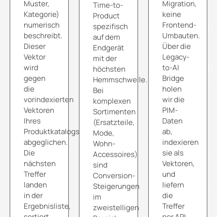
Muster,
Migration,
Time-to-
Kategorie)
keine
Product
numerisch
Frontend-
spezifisch
beschreibt.
Umbauten.
auf dem
Dieser
Über die
Endgerät
Vektor
Legacy-
mit der
wird
to-AI
höchsten
gegen
Bridge
Hemmschwelle.
die
holen
Bei
vorindexierten
wir die
komplexen
Vektoren
PIM-
Sortimenten
Ihres
Daten
(Ersatzteile,
Produktkatalogs
ab,
Mode,
abgeglichen.
indexieren
Wohn-
Die
sie als
Accessoires)
nächsten
Vektoren,
sind
Treffer
und
Conversion-
landen
liefern
Steigerungen
in der
die
im
Ergebnisliste,
Treffer
zweistelligen
sortiert
per API