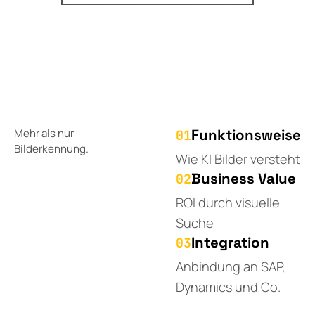
Mehr als nur
Funktionsweise
01
Bilderkennung.
Wie KI Bilder versteht
Business Value
02
ROI durch visuelle
Suche
Integration
03
Anbindung an SAP,
Dynamics und Co.