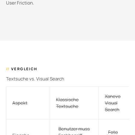
User Friction.
//
VERGLEICH
Textsuche vs. Visual Search
Xanevo
Klassische
Aspekt
Visual
Textsuche
Search
Benutzer muss
Foto