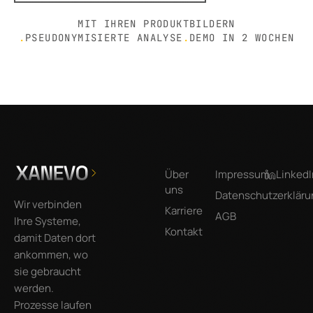
MIT IHREN PRODUKTBILDERN
.
PSEUDONYMISIERTE ANALYSE
.
DEMO IN 2 WOCHEN
Footer
Über
Impressum
LinkedI
uns
Datenschutzerkläru
Wir verbinden
Karriere
AGB
Ihre Systeme,
Kontakt
damit Daten dort
ankommen, wo
sie gebraucht
werden.
Prozesse laufen