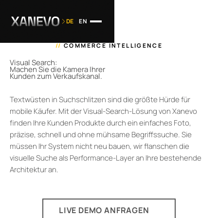
DE
EN
//
COMMERCE INTELLIGENCE
Visual Search:
Machen Sie die Kamera Ihrer
Kunden zum Verkaufskanal.
Textwüsten in Suchschlitzen sind die größte Hürde für
mobile Käufer. Mit der Visual-Search-Lösung von Xanevo
finden Ihre Kunden Produkte durch ein einfaches Foto,
präzise, schnell und ohne mühsame Begriffssuche. Sie
müssen Ihr System nicht neu bauen, wir flanschen die
visuelle Suche als Performance-Layer an Ihre bestehende
Architektur an.
LIVE DEMO ANFRAGEN