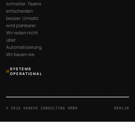
schneller. Teams
entscheiden
besser. Umsatz
wird planbarer.
Wir reden nicht
über
Automatisierung.
Wir bauen sie.
SYSTEMS
//
OPERATIONAL
©
2026
XANEVO CONSULTING GMBH
BERLIN