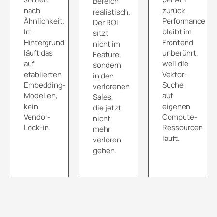
Bereich
nach
zurück.
realistisch.
Ähnlichkeit.
Performance
Der ROI
Im
bleibt im
sitzt
Hintergrund
Frontend
nicht im
läuft das
unberührt,
Feature,
auf
weil die
sondern
etablierten
Vektor-
in den
Embedding-
Suche
verlorenen
Modellen,
auf
Sales,
kein
eigenen
die jetzt
Vendor-
Compute-
nicht
Lock-in.
Ressourcen
mehr
läuft.
verloren
gehen.