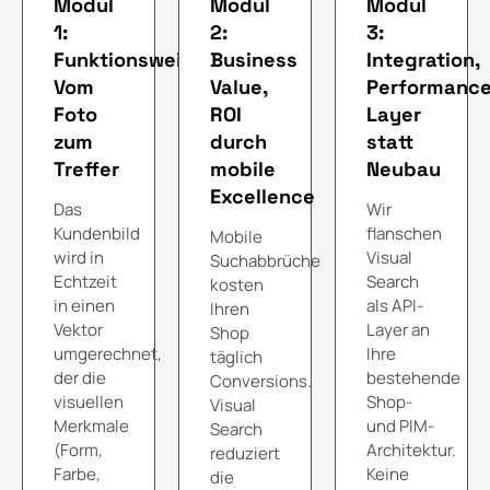
Modul
Modul
Modul
1:
2:
3:
Funktionsweise,
Business
Integration,
Vom
Value,
Performance
Foto
ROI
Layer
zum
durch
statt
Treffer
mobile
Neubau
Excellence
Das
Wir
Kundenbild
flanschen
Mobile
wird in
Visual
Suchabbrüche
Echtzeit
Search
kosten
in einen
als API-
Ihren
Vektor
Layer an
Shop
umgerechnet,
Ihre
täglich
der die
bestehende
Conversions.
visuellen
Shop-
Visual
Merkmale
und PIM-
Search
(Form,
Architektur.
reduziert
Farbe,
Keine
die