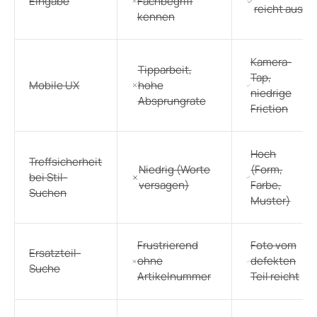
Eingabe
Fachbegriff
reicht aus
kennen
Kamera-
Tipparbeit,
Tap,
Mobile UX
hohe
niedrige
Absprungrate
Friction
Hoch
Treffsicherheit
Niedrig (Worte
(Form,
bei Stil-
versagen)
Farbe,
Suchen
Muster)
Frustrierend
Foto vom
Ersatzteil-
ohne
defekten
Suche
Artikelnummer
Teil reicht