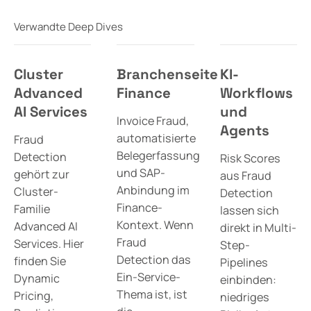
Verwandte Deep Dives
Cluster
Branchenseite
KI-
Advanced
Finance
Workflows
AI Services
und
Invoice Fraud,
Agents
automatisierte
Fraud
Belegerfassung
Detection
Risk Scores
und SAP-
gehört zur
aus Fraud
Anbindung im
Cluster-
Detection
Finance-
Familie
lassen sich
Kontext. Wenn
Advanced AI
direkt in Multi-
Fraud
Services. Hier
Step-
Detection das
finden Sie
Pipelines
Ein-Service-
Dynamic
einbinden:
Thema ist, ist
Pricing,
niedriges