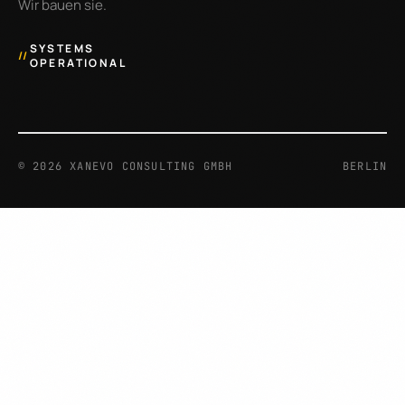
Wir bauen sie.
SYSTEMS
//
OPERATIONAL
©
2026
XANEVO CONSULTING GMBH
BERLIN