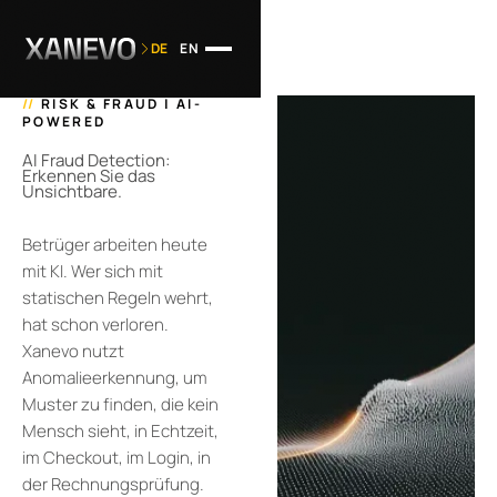
DE
EN
//
RISK & FRAUD | AI-
POWERED
AI Fraud Detection:
Erkennen Sie das
Unsichtbare.
Betrüger arbeiten heute
mit KI. Wer sich mit
statischen Regeln wehrt,
hat schon verloren.
Xanevo nutzt
Anomalieerkennung, um
Muster zu finden, die kein
Mensch sieht, in Echtzeit,
im Checkout, im Login, in
der Rechnungsprüfung.