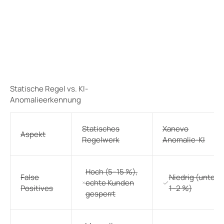
Statische Regel vs. KI-
Anomalieerkennung
Statisches
Xanevo
Aspekt
Regelwerk
Anomalie-KI
Hoch (5–15 %),
False
Niedrig (unter
echte Kunden
Positives
1–2 %)
gesperrt