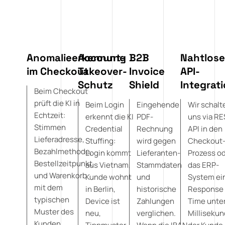
Anomalieerkennung
Account-
B2B
Nahtlos
im Checkout
Takeover-
Invoice
API-
Schutz
Shield
Integrat
Beim Checkout
prüft die KI in
Beim Login
Eingehende
Wir schalt
Echtzeit:
erkennt die KI
PDF-
uns via RE
Stimmen
Credential
Rechnung
API in den
Lieferadresse,
Stuffing:
wird gegen
Checkout
Bezahlmethode,
Login kommt
Lieferanten-
Prozess o
Bestellzeitpunkt
aus Vietnam,
Stammdaten
das ERP-
und Warenkorb
Kunde wohnt
und
System ei
mit dem
in Berlin,
historische
Response
typischen
Device ist
Zahlungen
Time unte
Muster des
neu,
verglichen.
Millisekun
Kunden