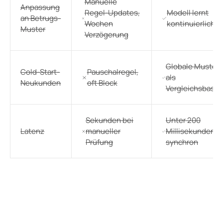
Manuelle
Anpassung
Regel-Updates,
Modell lernt
an Betrugs-
Wochen
kontinuierlich
Muster
Verzögerung
Globale Muster
Cold-Start-
Pauschalregel,
als
Neukunden
oft Block
Vergleichsbasis
Sekunden bei
Unter 200
Latenz
manueller
Millisekunden
Prüfung
synchron