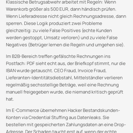
Klassische Betrugsabwehr arbeitet mit Regeln: Wenn
Warenkorb größer als 500 EUR, dann händisch prüfen.
Wenn Lieferadresse nicht gleich Rechnungsadresse, dann
sperren. Diese Logik produziert zwei Probleme
gleichzeitig: zu viele False Positives (echte Kunden
werden gestoppt, Umsatz verloren) und zu viele False
Negatives (Betrüger lernen die Regeln und umgehen sie).
Im B2B-Bereich treffen gefälschte Rechnungen ins
Postfach: PDF sieht echt aus, der Briefkopf stimmt, nur die
IBAN wurde getauscht. CEO Fraud, Invoice Fraud,
Lieferanten-Identitätsdiebstahl, Mittelständler verlieren
regelmäßig sechsstellige Beträge, weil eine Rechnung
manuell freigegeben wurde, die niemand kritisch geprüft
hat.
Im E-Commerce übernehmen Hacker Bestandskunden-
Konten via Credential Stuffing aus Datenleaks. Sie
bestellen mit gespeicherten Zahlungsdaten an eine Drop-
Adresse. Der Schaden taucht erst auf, wenn der echte