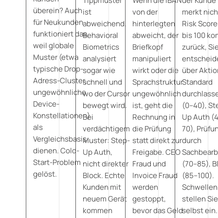
Tippmuster
Wenn die IBAN
der Kunde
überein? Auch
ist
von der
merkt nich
für Neukunden
abweichend.
hinterlegten
Risk Score
funktioniert das,
Behavioral
abweicht, der
bis 100 k
weil globale
Biometrics
Briefkopf
zurück, Si
Muster (etwa
analysiert
manipuliert
entscheid
typische Drop-
sogar wie
wirkt oder die
über Aktio
Adress-Cluster,
schnell und
Sprachstruktur
Standard
ungewöhnliche
wo der Cursor
ungewöhnlich
durchlass
Device-
bewegt wird.
ist, geht die
(0–40), St
Konstellationen)
Bei
Rechnung in
Up Auth (
als
verdächtigem
die Prüfung
70), Prüfu
Vergleichsbasis
Muster: Step-
statt direkt zur
durch
dienen. Cold-
Up Auth,
Freigabe. CEO
Sachbearb
Start-Problem
nicht direkter
Fraud und
(70–85), B
gelöst.
Block. Echte
Invoice Fraud
(85–100).
Kunden mit
werden
Schwellen
neuem Gerät
gestoppt,
stellen Si
kommen
bevor das Geld
selbst ein.