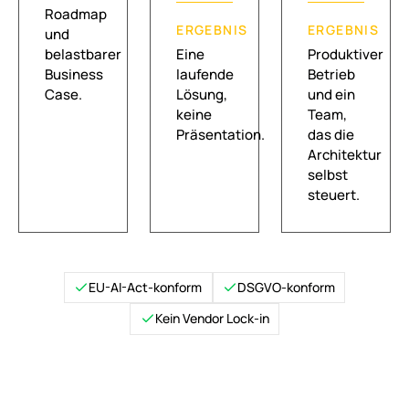
Roadmap
ERGEBNIS
ERGEBNIS
und
belastbarer
Eine
Produktiver
Business
laufende
Betrieb
Case.
Lösung,
und ein
keine
Team,
Präsentation.
das die
Architektur
selbst
steuert.
EU-AI-Act-konform
DSGVO-konform
Kein Vendor Lock-in