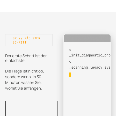
09 // NÄCHSTER
SCHRITT
>
_init_diagnostic_proto
Der erste Schritt ist der
einfachste.
>
_scanning_legacy_syste
Die Frage ist nicht ob,
>
sondern wann. In 30
_detecting_silos
Minuten wissen Sie,
[FOUND: ERP, PIM,
womit Sie anfangen.
SHOP]