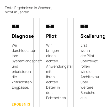
Erste Ergebnisse in Wochen,
nicht in Jahren.
1
2
3
Diagnose
Pilot
Skalierung
Wir
Wir
Erst
durchleuchten
bringen
wenn
Ihre
einen
der Pilot
Systemlandschaft
echten
überzeugt,
und
Anwendungsfall
rollen
priorisieren
mit
wir die
die
Ihren
Architektur
kritischsten
echten
über
Engpässe.
Daten in
weitere
den
Bereiche
Echtbetrieb.
aus.
ERGEBNIS