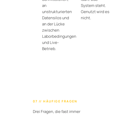
an
System steht.
unstrukturierten
Genutzt wird es
Datensilos und
nicht.
an der Lücke
zwischen
Laborbedingungen
und Live-
Betrieb.
07 // HÄUFIGE FRAGEN
Drei Fragen, die fast immer