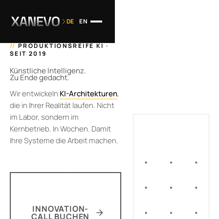
DE
EN
//
PRODUKTIONSREIFE KI ·
SEIT 2019
Künstliche Intelligenz.
Zu Ende gedacht.
Wir entwickeln
KI-Architekturen
,
die in Ihrer Realität laufen. Nicht
im Labor, sondern im
Kernbetrieb. In Wochen. Damit
Ihre Systeme die Arbeit machen.
INNOVATION-
CALL BUCHEN