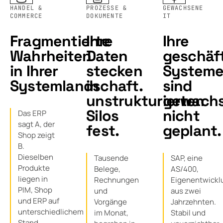
HANDEL &
PROZESSE &
GEWACHSENE
COMMERCE
DOKUMENTE
IT
Fragmentierte
Ihre
Ihre
Wahrheiten
Daten
geschäft
in Ihrer
stecken
System
Systemlandschaft.
in
sind
unstrukturierten
gewachs
Silos
nicht
Das ERP
sagt A, der
fest.
geplant.
Shop zeigt
B.
Dieselben
Tausende
SAP, eine
Produkte
Belege,
AS/400,
liegen in
Rechnungen
Eigenentwickl
PIM, Shop
und
aus zwei
und ERP auf
Vorgänge
Jahrzehnten.
unterschiedlichem
im Monat,
Stabil und
Stand.