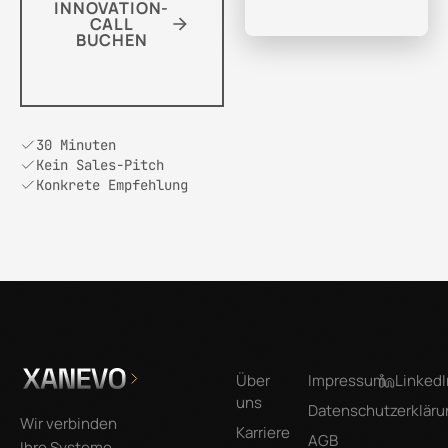
INNOVATION-
CALL
BUCHEN
30 Minuten
Kein Sales-Pitch
Konkrete Empfehlung
Footer
Über
Impressum
LinkedI
uns
Datenschutzerkläru
Wir verbinden
Karriere
AGB
Ihre Systeme,