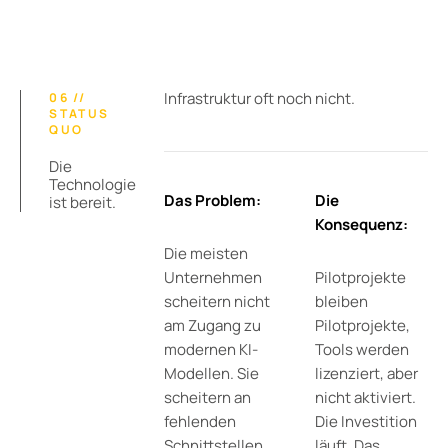
Infrastruktur
oft noch nicht.
06 //
STATUS
QUO
Die
Technologie
Das Problem:
Die
ist bereit.
Konsequenz:
Die meisten
Unternehmen
Pilotprojekte
scheitern nicht
bleiben
am Zugang zu
Pilotprojekte,
modernen KI-
Tools werden
Modellen. Sie
lizenziert, aber
scheitern an
nicht aktiviert.
fehlenden
Die Investition
Schnittstellen,
läuft. Das