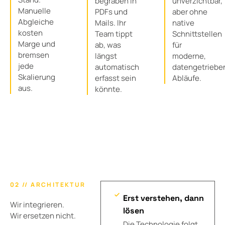
begraben in
unverzichtbar,
Manuelle
PDFs und
aber ohne
Abgleiche
Mails. Ihr
native
kosten
Team tippt
Schnittstellen
Marge und
ab, was
für
bremsen
längst
moderne,
jede
automatisch
datengetriebe
Skalierung
erfasst sein
Abläufe.
aus.
könnte.
02 // ARCHITEKTUR
Erst verstehen, dann
Wir integrieren.
lösen
Wir ersetzen nicht.
Die Technologie folgt