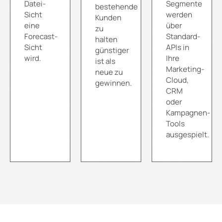
Datei-
Segmente
bestehende
Sicht
werden
Kunden
eine
über
zu
Forecast-
Standard-
halten
Sicht
APIs in
günstiger
wird.
Ihre
ist als
Marketing-
neue zu
Cloud,
gewinnen.
CRM
oder
Kampagnen-
Tools
ausgespielt.