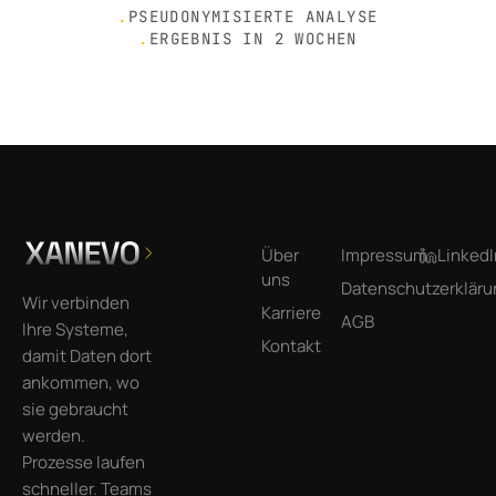
.
PSEUDONYMISIERTE ANALYSE
.
ERGEBNIS IN 2 WOCHEN
Footer
Über
Impressum
LinkedI
uns
Datenschutzerkläru
Wir verbinden
Karriere
AGB
Ihre Systeme,
Kontakt
damit Daten dort
ankommen, wo
sie gebraucht
werden.
Prozesse laufen
schneller. Teams