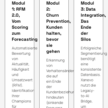
Modul
Modul
Modul
1: RFM
2:
3: Data
2.0,
Churn
Integration,
Vom
Prevention,
Das
Scoring
Kunden
Ende
zum
halten,
der
Forecasting
bevor
Silos
sie
Automatisierte
Erfolgreiche
gehen
Bewertung
Segmentierung
von
benötigt
Erkennung
Aktualität,
eine
von
Häufigkeit
konsistente
Verhaltensänderungen,
und
Datenbasis.
die auf
Umsatzwert
Xanevo
ein Ende
(RFM).
nutzt die
der
Identifikation
Legacy-
Kundenbeziehung
Ihrer
to-AI
hindeuten
Champions
Bridge,
(sinkende
für
um
Frequenz,