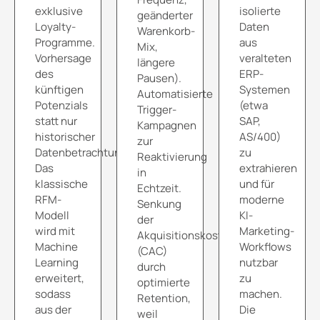
exklusive
isolierte
geänderter
Loyalty-
Daten
Warenkorb-
Programme.
aus
Mix,
Vorhersage
veralteten
längere
des
ERP-
Pausen).
künftigen
Systemen
Automatisierte
Potenzials
(etwa
Trigger-
statt nur
SAP,
Kampagnen
historischer
AS/400)
zur
Datenbetrachtung.
zu
Reaktivierung
Das
extrahieren
in
klassische
und für
Echtzeit.
RFM-
moderne
Senkung
Modell
KI-
der
wird mit
Marketing-
Akquisitionskosten
Machine
Workflows
(CAC)
Learning
nutzbar
durch
erweitert,
zu
optimierte
sodass
machen.
Retention,
aus der
Die
weil