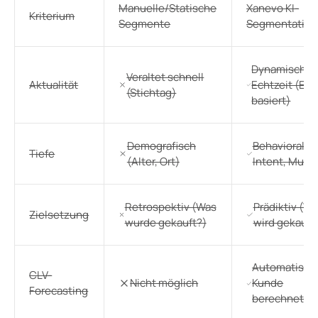
Manuelle/Statische
Xanevo KI-
Kriterium
Segmente
Segmentation
Dynamisch in
Veraltet schnell
Aktualität
Echtzeit (Eve
(Stichtag)
basiert)
Demografisch
Behavioral (K
Tiefe
(Alter, Ort)
Intent, Muste
Retrospektiv (Was
Prädiktiv (W
Zielsetzung
wurde gekauft?)
wird gekauft
Automatisch 
CLV-
Nicht möglich
Kunde
Forecasting
berechnet