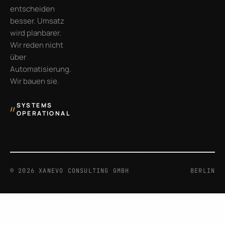
entscheiden
besser. Umsatz
wird planbarer.
Wir reden nicht
über
Automatisierung.
Wir bauen sie.
SYSTEMS
//
OPERATIONAL
©
2026
XANEVO CONSULTING GMBH
BERLIN