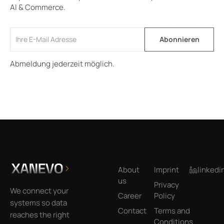
AI & Commerce.
Abmeldung jederzeit möglich.
Footer
About
Imprint
linkedi
us
Privacy
We connect your
Career
Policy
systems so data
Contact
Terms and
reaches the right
Conditions