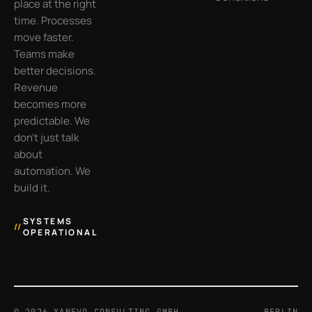
place at the right
time. Processes
move faster.
Teams make
better decisions.
Revenue
becomes more
predictable. We
don’t just talk
about
automation. We
build it.
SYSTEMS
//
OPERATIONAL